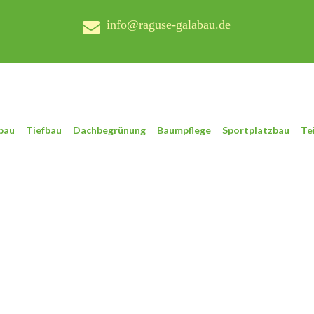
info@raguse-galabau.de
bau
Tiefbau
Dachbegrünung
Baumpflege
Sportplatzbau
Te