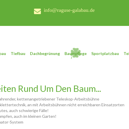
info@raguse-galabau.de
bau
Tiefbau
Dachbegrünung
Baumpflege
Sportplatzbau
Te
iten Rund Um Den Baum...
ahrender, kettenangetriebener Teleskop-Arbeitsbühne
lettertechnik, an mit Arbeitsbühnen nicht erreichbaren Einsatzorten
tes, auch schwierige Fälle!
mpfen, auch im kleinen Garten!
nator-System