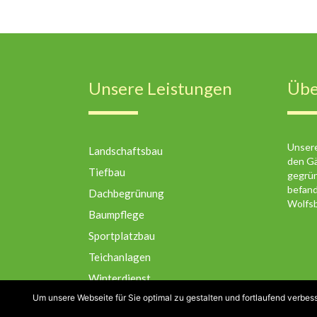
Unsere Leistungen
Übe
Unsere
Landschaftsbau
den Gä
Tiefbau
gegrün
befand
Dachbegrünung
Wolfsb
Baumpflege
Sportplatzbau
Teichanlagen
Winterdienst
Um unsere Webseite für Sie optimal zu gestalten und fortlaufend verbe