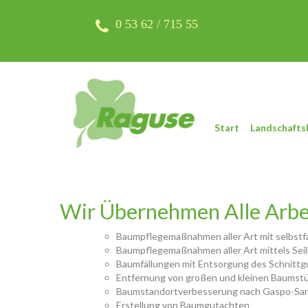
Skip
to
0 53 62 / 715 55
content
Start
Landschafts
Wir Übernehmen Alle Arbe
Baumpflegemaßnahmen aller Art mit selbstf
Baumpflegemaßnahmen aller Art mittels Seilk
Baumfällungen mit Entsorgung des Schnittgu
Entfernung von großen und kleinen Baumstü
Baumstandortverbesserung nach Gaspo-Sa
Erstellung von Baumgutachten