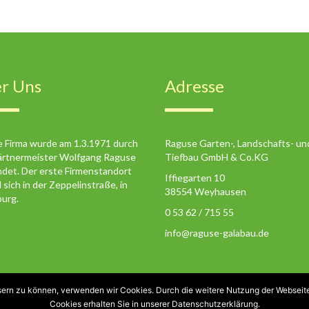
r Uns
Adresse
 Firma wurde am 1.3.1971 durch
Raguse Garten-, Landschafts- un
rtnermeister Wolfgang Raguse
Tiefbau GmbH & Co.KG
det. Der erste Firmenstandort
Iffiegarten 10
 sich in der Zeppelinstraße, in
38554 Weyhausen
urg.
0 53 62 / 715 55
info@raguse-galabau.de
ssern zu können, verwenden wir Cookies. Durch die weitere Nutzung der Websei
Cookies erhalten Sie in unserer Datenschutzerklärung.