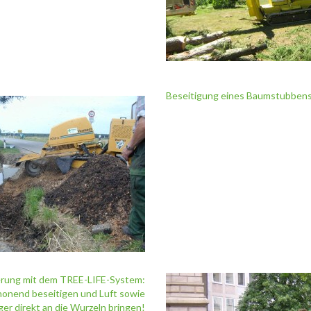
Beseitigung eines Baumstubbens
rung mit dem TREE-LIFE-System:
honend beseitigen und Luft sowie
er direkt an die Wurzeln bringen!