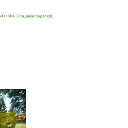
itshöhe 30 m, geländegängig.