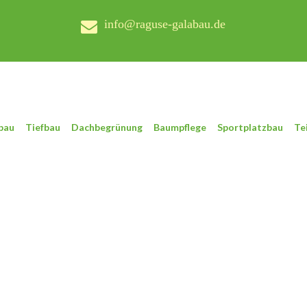
info@raguse-galabau.de
bau
Tiefbau
Dachbegrünung
Baumpflege
Sportplatzbau
Te