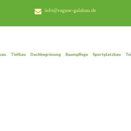
info@raguse-galabau.de
bau
Tiefbau
Dachbegrünung
Baumpflege
Sportplatzbau
Te