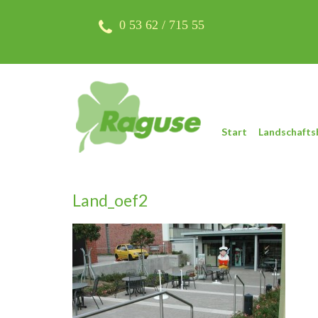
Skip
to
0 53 62 / 715 55
content
Start
Landschafts
Land_oef2